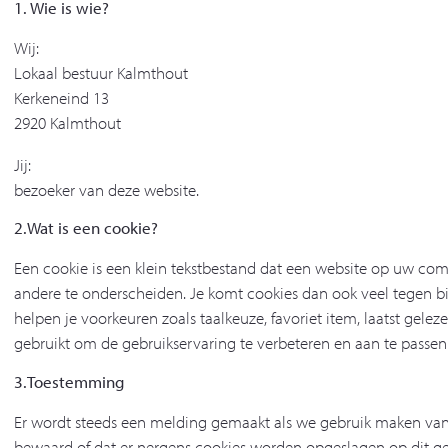
1. Wie is wie?
Wij:
Lokaal bestuur Kalmthout
Kerkeneind 13
2920 Kalmthout
Jij:
bezoeker van deze website.
2.Wat is een cookie?
Een cookie is een klein tekstbestand dat een website op uw comp
andere te onderscheiden. Je komt cookies dan ook veel tegen bij w
helpen je voorkeuren zoals taalkeuze, favoriet item, laatst gel
gebruikt om de gebruikservaring te verbeteren en aan te passen
3.Toestemming
Er wordt steeds een melding gemaakt als we gebruik maken van
bewaard of dat er nergens cookies worden opgeslagen op dit ge