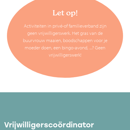
Let op!
Activiteiten in privé-of familieverband zijn
geen vrijwilligerswerk. Het gras van de
buurvrouw maaien, boodschappen voor je
moeder doen, een bingo-avond, ...? Geen
vrijwilligerswerk!
Vrijwilligerscoördinator