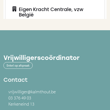
Vrijwilligerscoördinator
Enkel op afspraak
Contact
vrijwilliger@kalmthout.be
03 376 49 03
Kerkeneind 13