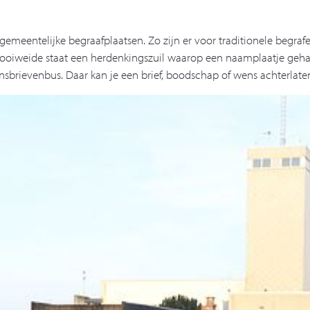
 gemeentelijke begraafplaatsen. Zo zijn er voor traditionele begraf
rooiweide staat een herdenkingszuil waarop een naamplaatje ge
wensbrievenbus. Daar kan je een brief, boodschap of wens achterla