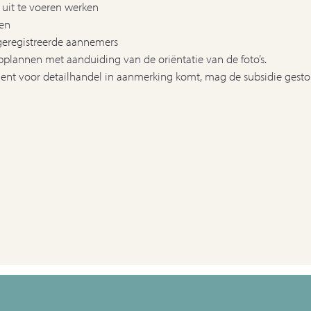
uit te voeren werken
ken
 geregistreerde aannemers
lannen met aanduiding van de oriëntatie van de foto’s.
glement voor detailhandel in aanmerking komt, mag de subsidie ge