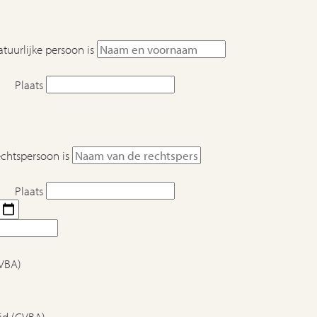
tuurlijke persoon is
Plaats
echtspersoon is
Plaats
BVBA)
id (CVBA)