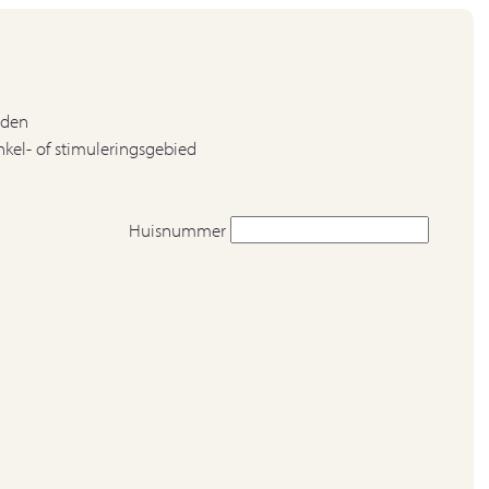
eden
kel- of stimuleringsgebied
Huisnummer