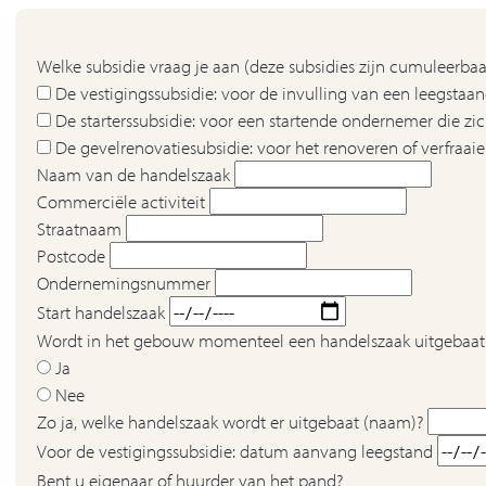
Welke subsidie vraag je aan (deze subsidies zijn cumuleerba
De vestigingssubsidie: voor de invulling van een leegsta
De starterssubsidie: voor een startende ondernemer die zi
De gevelrenovatiesubsidie: voor het renoveren of verfraa
Naam van de handelszaak
Commerciële activiteit
Straatnaam
Postcode
Ondernemingsnummer
Start handelszaak
Wordt in het gebouw momenteel een handelszaak uitgebaat
Ja
Nee
Zo ja, welke handelszaak wordt er uitgebaat (naam)?
Voor de vestigingssubsidie: datum aanvang leegstand
Bent u eigenaar of huurder van het pand?