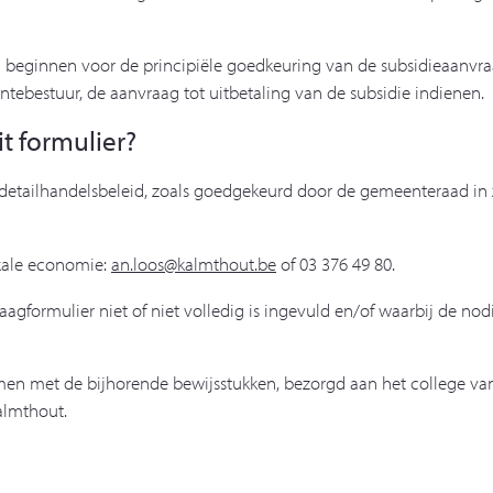
 beginnen voor de principiële goedkeuring van de subsidieaanvraa
ebestuur, de aanvraag tot uitbetaling van de subsidie indienen.
t formulier?
detailhandelsbeleid, zoals goedgekeurd door de gemeenteraad in z
okale economie:
an.loos@kalmthout.be
of 03 376 49 80.
gformulier niet of niet volledig is ingevuld en/of waarbij de nod
amen met de bijhorende bewijsstukken, bezorgd aan het college va
almthout.