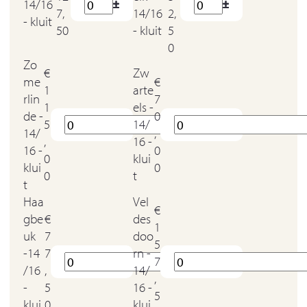
14/16
7,
14/16
2,
- kluit
50
- kluit
5
0
Zo
€
Zw
me
€
1
arte
rlin
7
1
els -
de -
0
5
14/
14/
,
,
16 -
16 -
0
0
klui
klui
0
0
t
t
Haa
Vel
€
gbe
€
des
1
uk
7
doo
5
-14
7
rn -
7
/16
,
14/
,
-
5
16 -
5
klui
0
klui