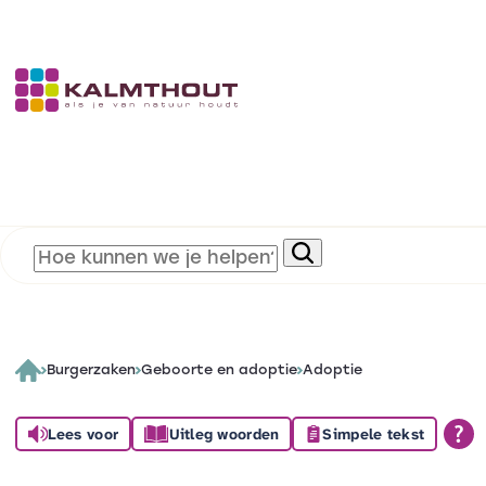
Burgerzaken
Geboorte en adoptie
Adoptie
Lees voor
Uitleg woorden
Simpele tekst