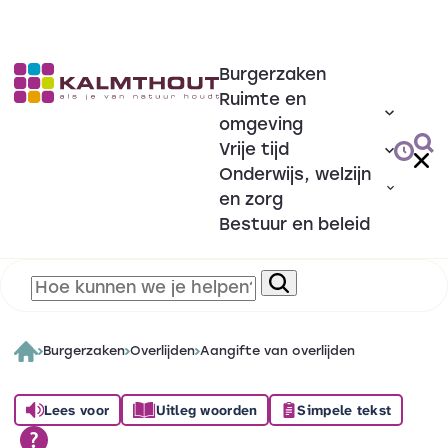
Burgerzaken
Ruimte en
omgeving
Vrije tijd
Onderwijs, welzijn
en zorg
Bestuur en beleid
Burgerzaken
Overlijden
Aangifte van overlijden
Lees voor
Uitleg woorden
Simpele tekst