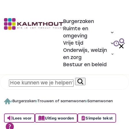
Burgerzaken
Ruimte en
omgeving
Vrije tijd
Onderwijs, welzijn
en zorg
Bestuur en beleid
Burgerzaken
Trouwen of samenwonen
Samenwonen
Lees voor
Uitleg woorden
Simpele tekst