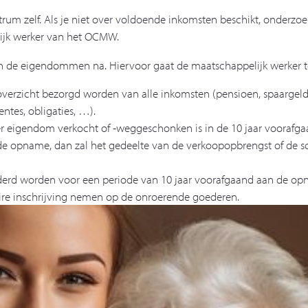
entrum zelf. Als je niet over voldoende inkomsten beschikt, onde
ijk werker van het OCMW.
de eigendommen na. Hiervoor gaat de maatschappelijk werker tot t
verzicht bezorgd worden van alle inkomsten (pensioen, spaargel
ntes, obligaties, …).
f er eigendom verkocht of -weggeschonken is in de 10 jaar vooraf
e opname, dan zal het gedeelte van de verkoopopbrengst of de s
orderd worden voor een periode van 10 jaar voorafgaand aan de 
re inschrijving nemen op de onroerende goederen.