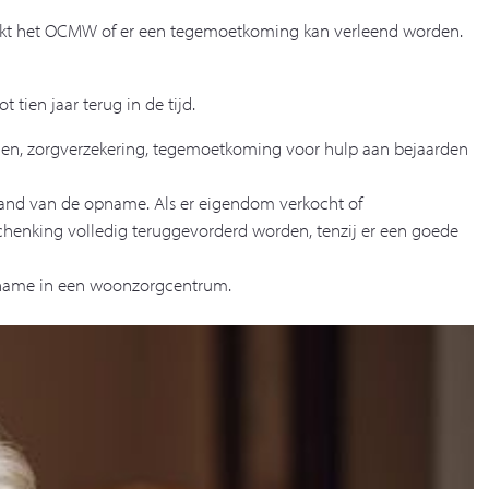
rzoekt het OCMW of er een tegemoetkoming kan verleend worden.
ien jaar terug in de tijd.
den, zorgverzekering, tegemoetkoming voor hulp aan bejaarden
gaand van de opname. Als er eigendom verkocht of
chenking volledig teruggevorderd worden, tenzij er een goede
opname in een woonzorgcentrum.