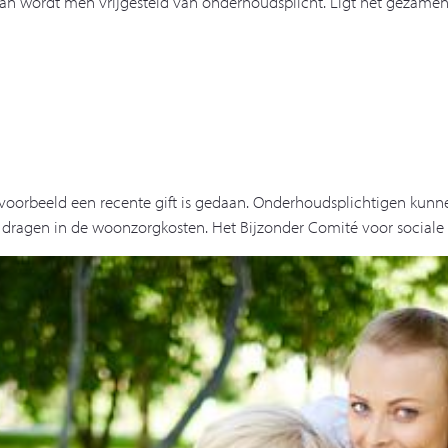
an wordt men vrijgesteld van onderhoudsplicht. Ligt het gezamenl
jvoorbeeld een recente gift is gedaan. Onderhoudsplichtigen kunn
te dragen in de woonzorgkosten. Het Bijzonder Comité voor sociale 