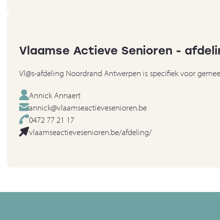
Vlaamse Actieve Senioren - afde
Vl@s-afdeling Noordrand Antwerpen is specifiek voor gemee
Annick Annaert
annick@vlaamseactievesenioren.be
0472 77 21 17
vlaamseactievesenioren.be/afdeling/