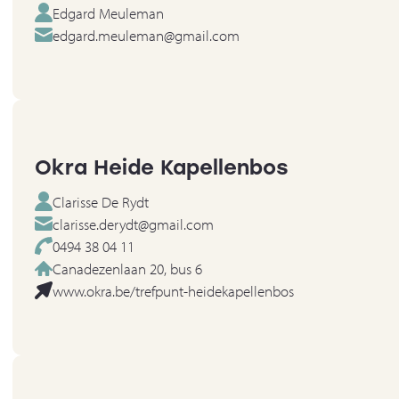
Edgard Meuleman
edgard.meuleman@gmail.com
Okra Heide Kapellenbos
Clarisse De Rydt
clarisse.derydt@gmail.com
0494 38 04 11
Canadezenlaan 20, bus 6
www.okra.be/trefpunt-heidekapellenbos