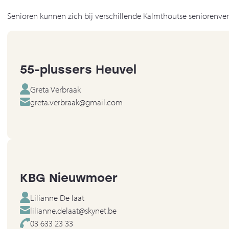
Senioren kunnen zich bij verschillende Kalmthoutse seniorenvere
55-plussers Heuvel
Greta Verbraak
greta.verbraak@gmail.com
KBG Nieuwmoer
Lilianne De laat
lilianne.delaat@skynet.be
03 633 23 33