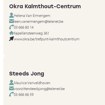
Okra Kalmthout-Centrum
Helena Van Ermengem
leen.vanermengem@telenet.be
03 666 83 14
Kapellensteenweg 361
www.okra.be/trefpunt-kalmthoutcentrum
Steeds Jong
Maurice Vanveldhoven
voorzittersteedsjong@telenet.be
03 666 66 59