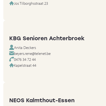
Jos Tilborghsstraat 23
KBG Senioren Achterbroek
Anita Deckers
beyers.rene@telenet.be
0476 34 72 44
Kapelstraat 44
NEOS Kalmthout-Essen