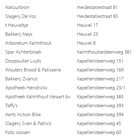
Natuurbron
Heidestatiestraat 81
Slagerij De Vos
Heidestatiestraat 85
t Heuveltje
Heuvel 17
Bakkerij Neys
Heuvel 23
Arboretum Kalmthout
Heuvel 8
Spar Achterbroek
Kalmthoutsesteenweg 381
Doopsuiker Luyts
Kapellensteenweg 151
Wouters Brood & Patisserie
Kapellensteenweg 169
Bakkerij Zvanut
Kapellensteenweg 217
Apotheek Hendrickx
Kapellensteenweg 23/1
Apotheek Kalmthout Veraart bv
Kapellensteenweg 383
Taffy's
Kapellensteenweg 393
Aerts Action Bike
Kapellensteenweg 394
Slagerij Sven & Patrick
Kapellensteenweg 45
Foto Joosen
Kapellensteenweg 60