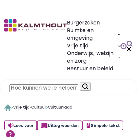
Burgerzaken
Ruimte en
omgeving
Vrije tijd
Onderwijs, welzijn
en zorg
Bestuur en beleid
Vrije tijd
Cultuur
Cultuurraad
Lees voor
Uitleg woorden
Simpele tekst