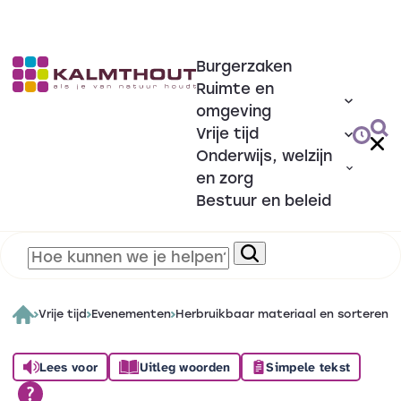
Burgerzaken
Ruimte en
omgeving
Vrije tijd
Onderwijs, welzijn
en zorg
Bestuur en beleid
Vrije tijd
Evenementen
Herbruikbaar materiaal en sorteren
Lees voor
Uitleg woorden
Simpele tekst