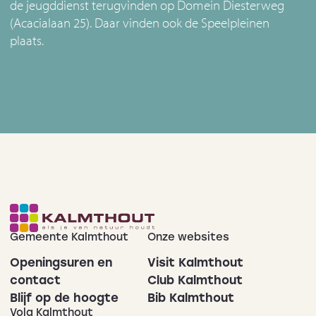
de jeugddienst terugvinden op Domein Diesterweg
(Acacialaan 25). Daar vinden ook de Speelpleinen
plaats.
Gemeente Kalmthout
Onze websites
Openingsuren en
Visit Kalmthout
contact
Club Kalmthout
Blijf op de hoogte
Bib Kalmthout
Volg Kalmthout