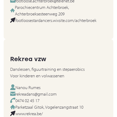
footloose.achterbroek@telenet.be
Parochiecentrum Achterbroek,
Achterbroeksesteenweg 209
footloosestardancers.wixsite.com/achterbroek
Rekrea vzw
Danslessen, figuurtraining en stepaerobics
Voor kinderen en volwassenen
Nanou Rumes
rekreadans@gmail.com
0474 02 45 17
Parketzaal Gitok, Vogelenzangstraat 10
www.rekrea.be/