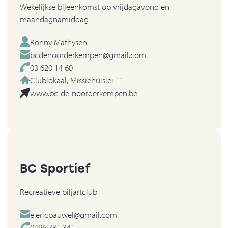
Wekelijkse bijeenkomst op vrijdagavond en
maandagnamiddag
Ronny Mathysen
bcdenoorderkempen@gmail.com
03 620 14 60
Clublokaal, Missiehuislei 11
www.bc-de-noorderkempen.be
BC Sportief
Recreatieve biljartclub
e.ericpauwel@gmail.com
0496 731 341