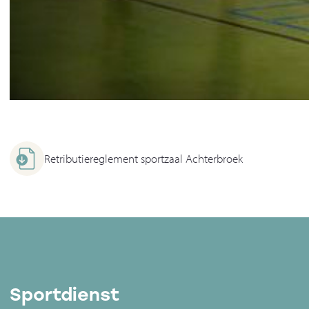
Retributiereglement sportzaal Achterbroek
Sportdienst