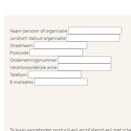
Naam persoon of organisatie
Juridisch statuut organisatie
Straatnaam
Postcode
Ondernemingsnummer
Verantwoordelijke actie
Telefoon
E-mailadres
Te koop aangeboden product(-en) en/of dienst(-en) met sch