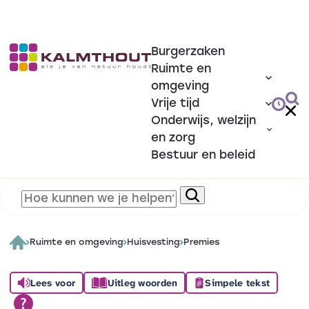
Burgerzaken
Ruimte en
omgeving
Vrije tijd
Onderwijs, welzijn
en zorg
Bestuur en beleid
Ruimte en omgeving
Huisvesting
Premies
Lees voor
Uitleg woorden
Simpele tekst