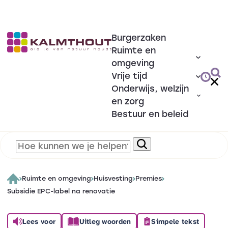
Burgerzaken
Ruimte en
omgeving
Vrije tijd
Onderwijs, welzijn
en zorg
Bestuur en beleid
Ruimte en omgeving
Huisvesting
Premies
Subsidie EPC-label na renovatie
Lees voor
Uitleg woorden
Simpele tekst