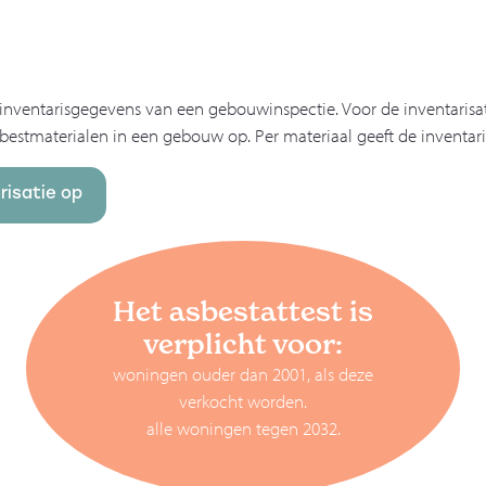
stinventarisgegevens van een gebouwinspectie. Voor de inventaris
asbestmaterialen in een gebouw op. Per materiaal geeft de inventari
risatie op
Het asbestattest is
verplicht voor:
woningen ouder dan 2001, als deze
verkocht worden.
alle woningen tegen 2032.