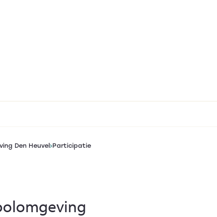
ving Den Heuvel
Participatie
hoolomgeving