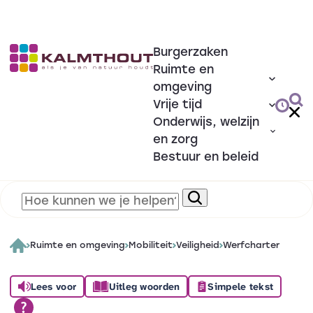
Burgerzaken
Ruimte en
omgeving
Vrije tijd
Onderwijs, welzijn
en zorg
Bestuur en beleid
Ruimte en omgeving
Mobiliteit
Veiligheid
Werfcharter
Lees voor
Uitleg woorden
Simpele tekst